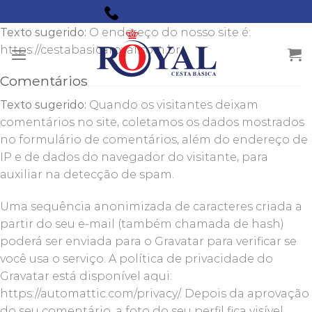
Quem somos
2218-2388
Skip
(11)
to
Texto sugerido:
O endereço do nosso site é:
content
https://cestabasicaroyal.com.br.
Comentários
Texto sugerido:
Quando os visitantes deixam
comentários no site, coletamos os dados mostrados
no formulário de comentários, além do endereço de
IP e de dados do navegador do visitante, para
auxiliar na detecção de spam.
Uma sequência anonimizada de caracteres criada a
partir do seu e-mail (também chamada de hash)
poderá ser enviada para o Gravatar para verificar se
você usa o serviço. A política de privacidade do
Gravatar está disponível aqui:
https://automattic.com/privacy/. Depois da aprovação
do seu comentário, a foto do seu perfil fica visível